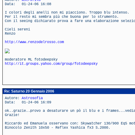
Autore:
astrofilo
Data: 01-24-06 16:08
I colori degli anelli non mi piacciono. Troppo blu intenso.
Per il resto mi sembra più che buona per lo strumento.
Con il seeing dichiarato prova a fare una elaborazione selezi
Cieli sereni
Renzo
http://www.renzodelrosso.com
moderatore ML fotodeepsky
http://it.groups.yahoo.com/group/fotodeepsky
Re: Saturno 20 Gennaio 2006
Autore:
Astrosofia
Data: 01-24-06 16:09
ok..grazie..provo a desaturare un pò il blu e i frames...vedi
Grazie!
Riccardo ed Emanuela osservano con: Skywatcher 130/900 Eq5 mo
Binocolo Zenith 10x50 - Reflex Yashica fx3 S.2000.