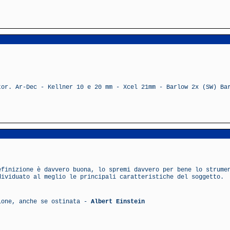
tor. Ar-Dec - Kellner 10 e 20 mm - Xcel 21mm - Barlow 2x (SW) Ba
efinizione è davvero buona, lo spremi davvero per bene lo strum
dividuato al meglio le principali caratteristiche del soggetto.
ione, anche se ostinata -
Albert Einstein