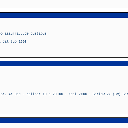
po azzurri...de gustibus
i dal tuo 130!
tor. Ar-Dec - Kellner 10 e 20 mm - Xcel 21mm - Barlow 2x (SW) Ba