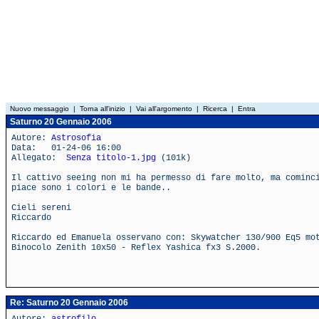
Nuovo messaggio
|
Torna all'inizio
|
Vai all'argomento
|
Ricerca
|
Entra
Saturno 20 Gennaio 2006
Autore:
Astrosofia
Data: 01-24-06 16:00
Allegato:
Senza titolo-1.jpg
(101k)
Il cattivo seeing non mi ha permesso di fare molto, ma cominc
piace sono i colori e le bande..
Cieli sereni
Riccardo
Riccardo ed Emanuela osservano con: Skywatcher 130/900 Eq5 mo
Binocolo Zenith 10x50 - Reflex Yashica fx3 S.2000.
Re: Saturno 20 Gennaio 2006