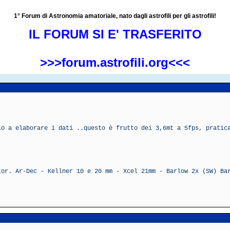
1° Forum di Astronomia amatoriale, nato dagli astrofili per gli astrofili!
IL FORUM SI E' TRASFERITO
>>>forum.astrofili.org<<<
io a elaborare i dati ..questo è frutto dei 3,6mt a 5fps, pratic
tor. Ar-Dec - Kellner 10 e 20 mm - Xcel 21mm - Barlow 2x (SW) Ba